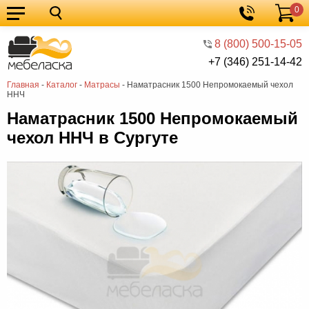
0
Кухонные
Корзина
гарнитуры
Мебель
8 (800) 500-15-05
+7 (346) 251-14-42
для
Мебель
Главная
-
Каталог
-
Матрасы
-
Наматрасник 1500 Непромокаемый чехол
кухни
для
Кровати
ННЧ
спальни
Шкафы
Наматрасник 1500 Непромокаемый
чехол ННЧ в Сургуте
Диваны
Мягкая
мебель
Детская
мебель
Мебель
в
Мебель
гостиную
для
Столы
прихожей
Комоды