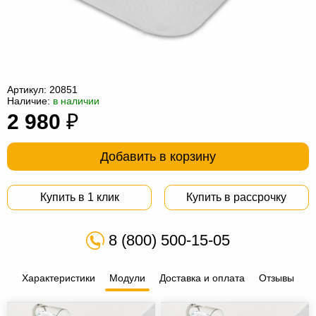
Офисная
мебель
Столы
под
Мебель
компьютер
для
Мебель
Артикул:
20851
Наличие:
в наличии
ванной
трансформер
Матрасы
2 980
₽
Кресла-
мешки
Мебель
Добавить в корзину
из
Садовая
Купить в 1 клик
Купить в рассрочку
ротанга
мебель
Косметологическое
оборудование
8 (800) 500-15-05
Характеристики
Модули
Доставка и оплата
Отзывы