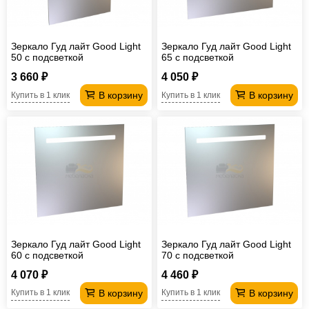
Офисная
мебель
Столы
Зеркало Гуд лайт Good Light
Зеркало Гуд лайт Good Light
под
Мебель
50 с подсветкой
65 с подсветкой
компьютер
для
Мебель
3 660 ₽
4 050 ₽
В корзину
В корзину
Купить в 1 клик
Купить в 1 клик
ванной
трансформер
Матрасы
Кресла-
мешки
Мебель
из
Садовая
ротанга
мебель
Косметологическое
оборудование
Зеркало Гуд лайт Good Light
Зеркало Гуд лайт Good Light
60 с подсветкой
70 с подсветкой
4 070 ₽
4 460 ₽
В корзину
В корзину
Купить в 1 клик
Купить в 1 клик