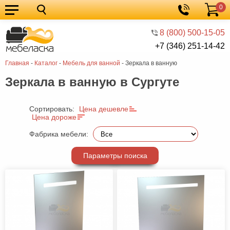
0
Кухонные
Корзина
гарнитуры
Мебель
8 (800) 500-15-05
+7 (346) 251-14-42
для
Мебель
Главная
-
Каталог
-
Мебель для ванной
-
Зеркала в ванную
кухни
для
Кровати
Зеркала в ванную в Сургуте
спальни
Шкафы
Диваны
Сортировать:
Цена дешевле
Цена дороже
Мягкая
Фабрика мебели:
мебель
Детская
Параметры поиска
мебель
Мебель
в
Мебель
гостиную
для
Столы
прихожей
Комоды