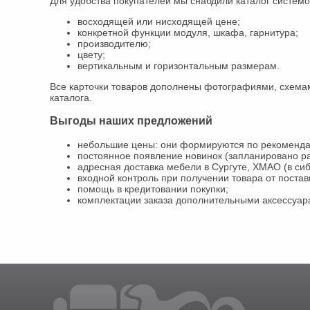
Для удобства покупателей мы снабдили каталог систем
восходящей или нисходящей цене;
конкретной функции модуля, шкафа, гарнитура;
производителю;
цвету;
вертикальным и горизонтальным размерам.
Все карточки товаров дополнены фотографиями, схемам
каталога.
Выгоды наших предложений
небольшие цены: они формируются по рекомендац
постоянное появление новинок (запланировано р
адресная доставка мебели в Сургуте, ХМАО (в си
входной контроль при получении товара от поста
помощь в кредитовании покупки;
комплектации заказа дополнительными аксессуар