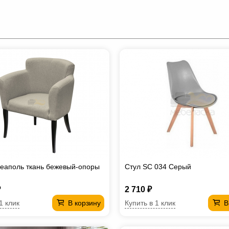
еаполь ткань бежевый-опоры
Стул SC 034 Серый
₽
2 710 ₽
1 клик
Купить в 1 клик
В корзину
В