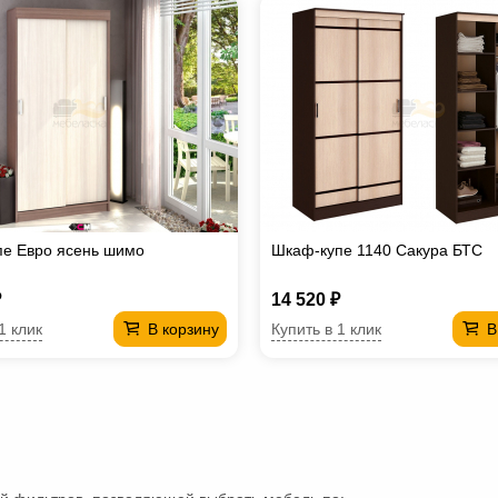
пе Евро ясень шимо
Шкаф-купе 1140 Сакура БТС
₽
14 520 ₽
1 клик
Купить в 1 клик
В корзину
В