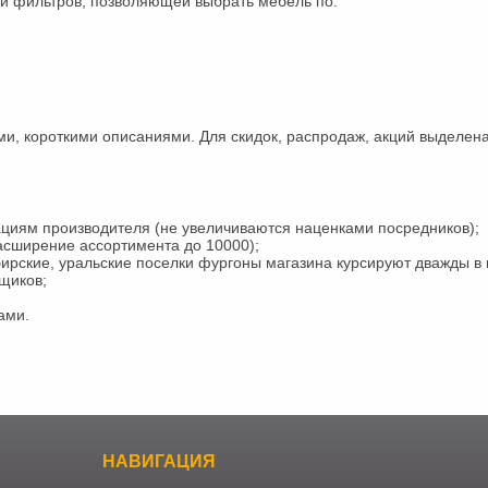
ой фильтров, позволяющей выбрать мебель по:
и, короткими описаниями. Для скидок, распродаж, акций выделен
иям производителя (не увеличиваются наценками посредников);
асширение ассортимента до 10000);
бирские, уральские поселки фургоны магазина курсируют дважды в
вщиков;
ами.
НАВИГАЦИЯ