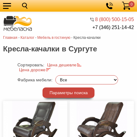
0
Кухонные
Корзина
гарнитуры
Мебель
8 (800) 500-15-05
+7 (346) 251-14-42
для
Мебель
Главная
-
Каталог
-
Мебель в гостиную
-
Кресла-качалки
кухни
для
Кровати
Кресла-качалки в Сургуте
спальни
Шкафы
Диваны
Сортировать:
Цена дешевле
Цена дороже
Мягкая
Фабрика мебели:
мебель
Детская
Параметры поиска
мебель
Мебель
в
Мебель
гостиную
для
Столы
прихожей
Комоды