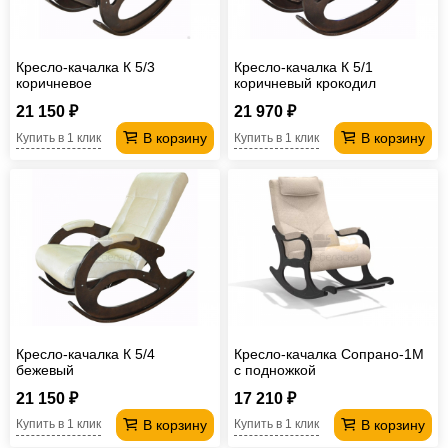
Офисная
мебель
Столы
Кресло-качалка К 5/3
Кресло-качалка К 5/1
под
Мебель
коричневое
коричневый крокодил
компьютер
для
Мебель
21 150 ₽
21 970 ₽
В корзину
В корзину
Купить в 1 клик
Купить в 1 клик
ванной
трансформер
Матрасы
Кресла-
мешки
Мебель
из
Садовая
ротанга
мебель
Косметологическое
оборудование
Кресло-качалка К 5/4
Кресло-качалка Сопрано-1М
бежевый
с подножкой
21 150 ₽
17 210 ₽
В корзину
В корзину
Купить в 1 клик
Купить в 1 клик