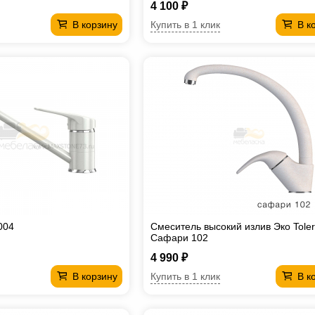
4 100 ₽
Купить в 1 клик
В корзину
В к
004
Смеситель высокий излив Эко Tole
Сафари 102
4 990 ₽
Купить в 1 клик
В корзину
В к