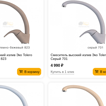
кий излив Эко Tolero
Смеситель высокий излив Эко Tole
 823
Серый 701
4 990 ₽
Купить в 1 клик
В корзину
В к