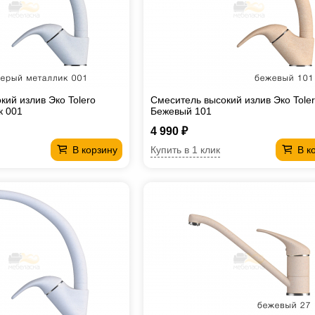
кий излив Эко Tolero
Смеситель высокий излив Эко Tole
к 001
Бежевый 101
4 990 ₽
Купить в 1 клик
В корзину
В к