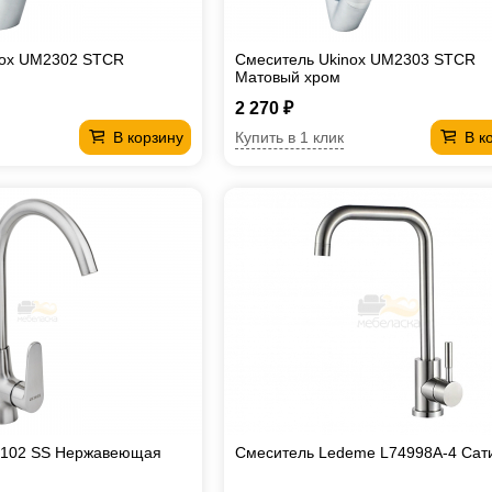
nox UM2302 STCR
Смеситель Ukinox UM2303 STCR
Матовый хром
2 270 ₽
Купить в 1 клик
В корзину
В к
2102 SS Нержавеющая
Смеситель Ledeme L74998A-4 Сат