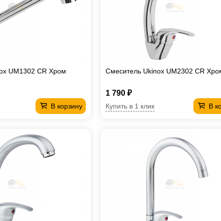
nox UM1302 CR Хром
Смеситель Ukinox UM2302 CR Хро
1 790 ₽
Купить в 1 клик
В корзину
В к