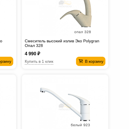
ro
Смеситель высокий излив Эко Polygran
Опал 328
4 990 ₽
Купить в 1 клик
орзину
В корзину