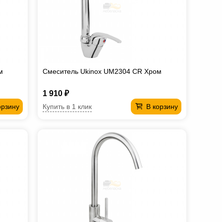
м
Смеситель Ukinox UM2304 CR Хром
1 910 ₽
Купить в 1 клик
орзину
В корзину