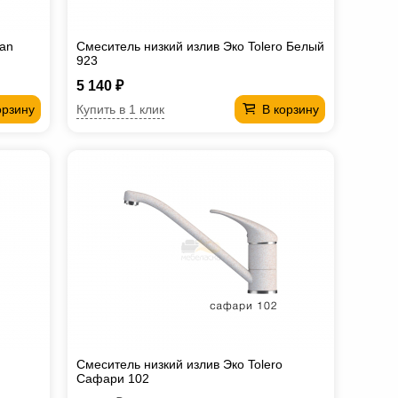
ran
Смеситель низкий излив Эко Tolero Белый
923
5 140 ₽
Купить в 1 клик
орзину
В корзину
Смеситель низкий излив Эко Tolero
Сафари 102