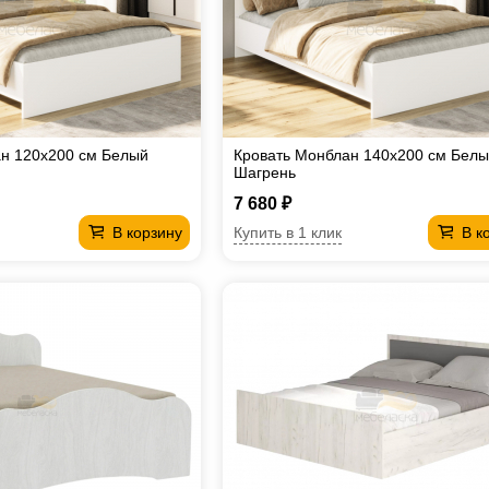
н 120х200 см Белый
Кровать Монблан 140х200 см Бел
Шагрень
7 680 ₽
Купить в 1 клик
В корзину
В к