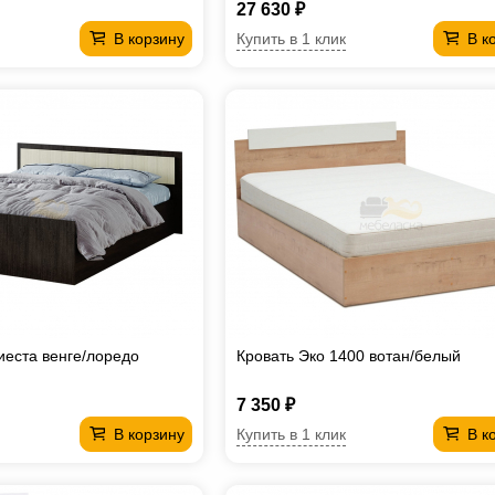
27 630 ₽
Купить в 1 клик
В корзину
В к
иеста венге/лоредо
Кровать Эко 1400 вотан/белый
7 350 ₽
Купить в 1 клик
В корзину
В к