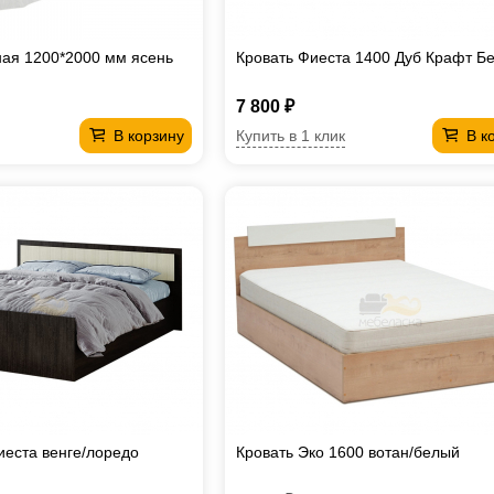
ная 1200*2000 мм ясень
Кровать Фиеста 1400 Дуб Крафт Б
7 800 ₽
Купить в 1 клик
В корзину
В к
иеста венге/лоредо
Кровать Эко 1600 вотан/белый