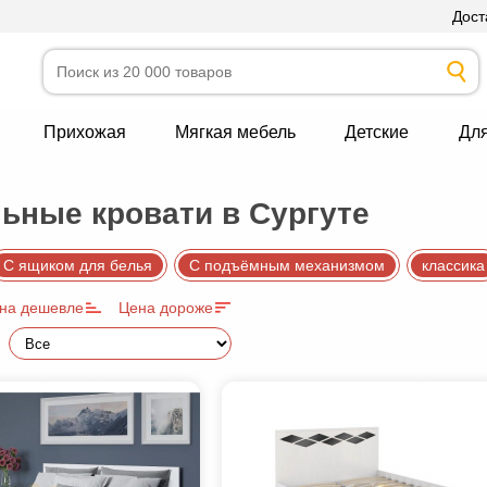
Дост
Прихожая
Мягкая мебель
Детские
Дл
ьные кровати в Сургуте
С ящиком для белья
С подъёмным механизмом
классика
на дешевле
Цена дороже