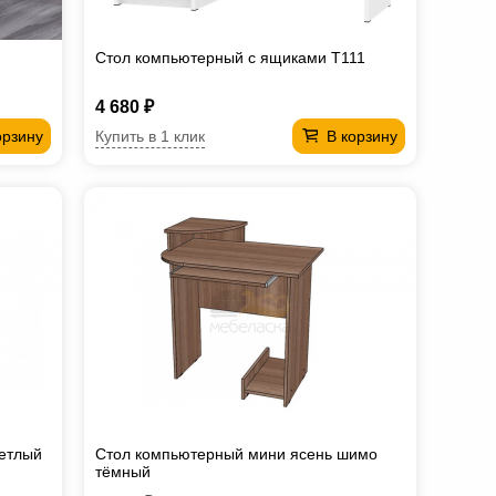
Стол компьютерный с ящиками T111
4 680 ₽
Купить в 1 клик
орзину
В корзину
ветлый
Стол компьютерный мини ясень шимо
тёмный