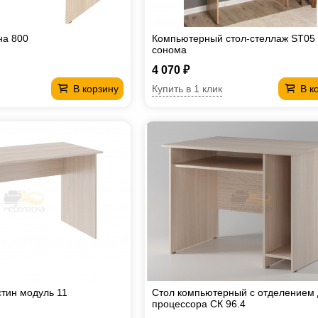
на 800
Компьютерный стол-стеллаж ST05
сонома
4 070 ₽
Купить в 1 клик
В корзину
В к
тин модуль 11
Стол компьютерный с отделением
процессора СК 96.4