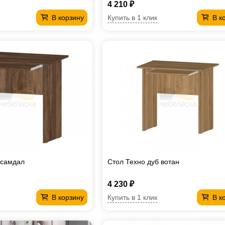
4 210 ₽
Купить в 1 клик
В корзину
В к
 самдал
Стол Техно дуб вотан
4 230 ₽
Купить в 1 клик
В корзину
В к