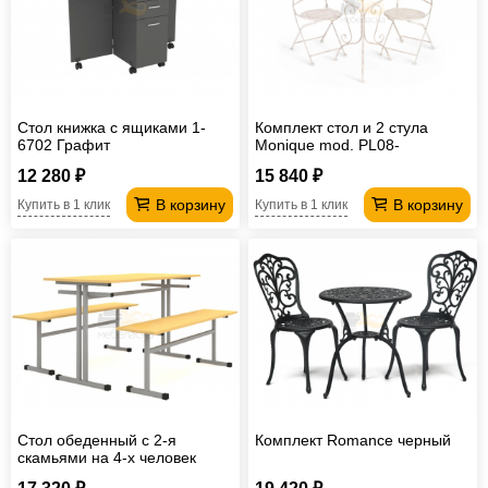
Офисная
мебель
Столы
под
Мебель
компьютер
для
Мебель
Стол книжка с ящиками 1-
Комплект стол и 2 стула
6702 Графит
Monique mod. PL08-
ванной
трансформер
Матрасы
6241.6242
12 280 ₽
15 840 ₽
Кресла-
В корзину
В корзину
Купить в 1 клик
Купить в 1 клик
мешки
Мебель
из
Садовая
ротанга
мебель
Косметологическое
оборудование
Стол обеденный с 2-я
Комплект Romance черный
скамьями на 4-х человек
Лц.СТШС-4 Лц.СКШС-4