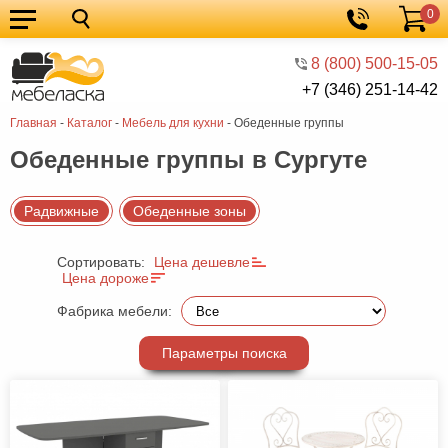
0
Кухонные
Корзина
гарнитуры
Мебель
8 (800) 500-15-05
+7 (346) 251-14-42
для
Мебель
Главная
-
Каталог
-
Мебель для кухни
-
Обеденные группы
кухни
для
Кровати
Обеденные группы в Сургуте
спальни
Шкафы
Диваны
Радвижные
Обеденные зоны
Мягкая
Сортировать:
Цена дешевле
мебель
Детская
Цена дороже
мебель
Мебель
Фабрика мебели:
в
Мебель
Параметры поиска
гостиную
для
Столы
прихожей
Комоды