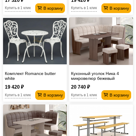
17 320 ₽
19 420 ₽
Лицей
В корзину
В корзину
Купить в 1 клик
Купить в 1 клик
Комплект Romance butter
Кухонный уголок Ника 4
white
микровелюр бежевый
19 420 ₽
20 740 ₽
В корзину
В корзину
Купить в 1 клик
Купить в 1 клик