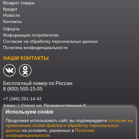
Возврат товара
Кредит
Новости
Контакты
Оферта
Информация потребителю
Согласие на обработку персональных данных
Политика конфиденциальности
НАШИ КОНТАКТЫ
Бесплатный номер по России:
8 (800) 500-15-05
+7 (346) 251-14-42
Адрес: г. Сургут. ул. Производственная 8
Используем cookie
Наш интернет-магазин работает в соответствии с требованиями
Продолжая использовать сайт, вы подтверждаете
согласие на
Федерального закона от 27 июля 2006 года №152-ФЗ "О персональных
применение cookie-файлов и обработку персональных
данных". Оформить заказ на сайте Мебеласка возможно только при
данных
на условиях, указанных в
Политике
наличии согласия на обработку Ваших персональных данных. Для
конфиденциальности
.
улучшения работы сайта и его взаимодействия с пользователями мы