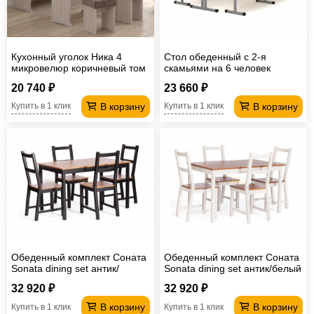
Кухонный уголок Ника 4
Стол обеденный с 2-я
микровелюр коричневый том
скамьями на 6 человек
Лц.СТШС-6 Лц.СКШС-6
20 740 ₽
23 660 ₽
Лицей
В корзину
В корзину
Купить в 1 клик
Купить в 1 клик
Обеденный комплект Соната
Обеденный комплект Соната
Sonata dining set антик/
Sonata dining set антик/белый
чёрный
32 920 ₽
32 920 ₽
В корзину
В корзину
Купить в 1 клик
Купить в 1 клик