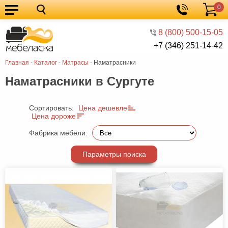
0
Кухонные
Корзина
гарнитуры
Мебель
8 (800) 500-15-05
+7 (346) 251-14-42
для
Мебель
Главная
-
Каталог
-
Матрасы
-
Наматрасники
кухни
для
Кровати
Наматрасники в Сургуте
спальни
Шкафы
Диваны
Сортировать:
Цена дешевле
Цена дороже
Мягкая
Фабрика мебели:
мебель
Детская
Параметры поиска
мебель
Мебель
в
Мебель
гостиную
для
Столы
прихожей
Комоды