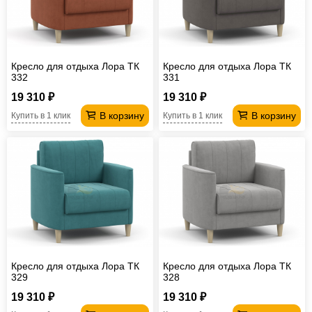
Офисная
мебель
Столы
под
Мебель
Кресло для отдыха Лора ТК
Кресло для отдыха Лора ТК
компьютер
для
Мебель
332
331
19 310 ₽
19 310 ₽
ванной
трансформер
Матрасы
В корзину
В корзину
Купить в 1 клик
Купить в 1 клик
Кресла-
мешки
Мебель
из
Садовая
ротанга
мебель
Косметологическое
оборудование
Кресло для отдыха Лора ТК
Кресло для отдыха Лора ТК
329
328
19 310 ₽
19 310 ₽