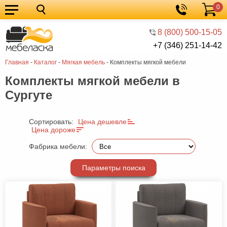
0
Кухонные
Корзина
гарнитуры
Мебель
8 (800) 500-15-05
+7 (346) 251-14-42
для
Мебель
Главная
-
Каталог
-
Мягкая мебель
-
Комплекты мягкой мебели
кухни
для
Кровати
Комплекты мягкой мебели в
спальни
Шкафы
Сургуте
Диваны
Мягкая
Сортировать:
Цена дешевле
Цена дороже
мебель
Детская
Фабрика мебели:
мебель
Мебель
Параметры поиска
в
Мебель
гостиную
для
Столы
прихожей
Комоды