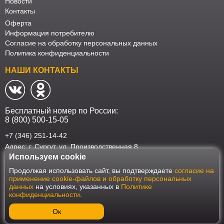
Новости
Контакты
Оферта
Информация потребителю
Согласие на обработку персональных данных
Политика конфиденциальности
НАШИ КОНТАКТЫ
Бесплатный номер по России:
8 (800) 500-15-05
+7 (346) 251-14-42
Адрес: г. Сургут. ул. Производственная 8
Используем cookie
Наш интернет-магазин работает в соответствии с требованиями
Продолжая использовать сайт, вы подтверждаете
согласие на
Федерального закона от 27 июля 2006 года №152-ФЗ "О персональных
применение cookie-файлов и обработку персональных
данных". Оформить заказ на сайте Мебеласка возможно только при
данных
на условиях, указанных в
Политике
наличии согласия на обработку Ваших персональных данных. Для
конфиденциальности
.
улучшения работы сайта и его взаимодействия с пользователями мы
используем файлы cookie. Продолжая пользоваться сайтом, вы
соглашаетесь с использованием cookie.
Ок