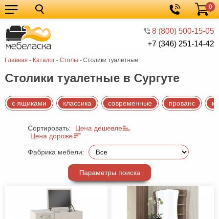
0
Кухонные
Корзина
гарнитуры
Мебель
8 (800) 500-15-05
+7 (346) 251-14-42
для
Мебель
Главная
-
Каталог
-
Столы
-
Столики туалетные
кухни
для
Кровати
Столики туалетные в Сургуте
спальни
Шкафы
Диваны
с ящиками
классика
современные
прованс
м
Мягкая
Сортировать:
Цена дешевле
мебель
Детская
Цена дороже
мебель
Мебель
Фабрика мебели:
в
Мебель
Параметры поиска
гостиную
для
Столы
прихожей
Комоды