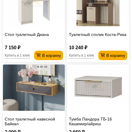
Офисная
мебель
Столы
под
Мебель
компьютер
для
Мебель
Стол туалетный Диана
Туалетный столик Коста-Рика
ванной
трансформер
Матрасы
7 150 ₽
10 240 ₽
Кресла-
В корзину
В корзину
Купить в 1 клик
Купить в 1 клик
мешки
Мебель
из
Садовая
ротанга
мебель
Косметологическое
оборудование
Стол туалетный навесной
Тумба Пандора ТБ-16
Байкал
Кашемир/айриш