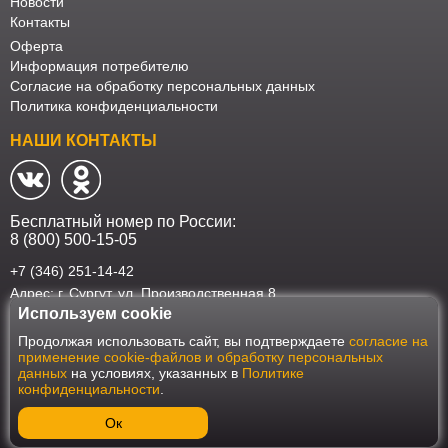
Новости
Контакты
Оферта
Информация потребителю
Согласие на обработку персональных данных
Политика конфиденциальности
НАШИ КОНТАКТЫ
Бесплатный номер по России:
8 (800) 500-15-05
+7 (346) 251-14-42
Адрес: г. Сургут. ул. Производственная 8
Используем cookie
Наш интернет-магазин работает в соответствии с требованиями
Продолжая использовать сайт, вы подтверждаете
согласие на
Федерального закона от 27 июля 2006 года №152-ФЗ "О персональных
применение cookie-файлов и обработку персональных
данных". Оформить заказ на сайте Мебеласка возможно только при
данных
на условиях, указанных в
Политике
наличии согласия на обработку Ваших персональных данных. Для
конфиденциальности
.
улучшения работы сайта и его взаимодействия с пользователями мы
используем файлы cookie. Продолжая пользоваться сайтом, вы
соглашаетесь с использованием cookie.
Ок