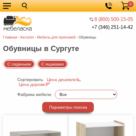
0
Кухонные
Корзина
гарнитуры
Мебель
8 (800) 500-15-05
+7 (346) 251-14-42
для
Мебель
Главная
-
Каталог
-
Мебель для прихожей
-
Обувницы
кухни
для
Кровати
Обувницы в Сургуте
спальни
Шкафы
Диваны
С сиденьем
С ящиками
Мягкая
Сортировать:
Цена дешевле
мебель
Детская
Цена дороже
мебель
Мебель
Фабрика мебели:
в
Мебель
Параметры поиска
гостиную
для
Столы
прихожей
Комоды