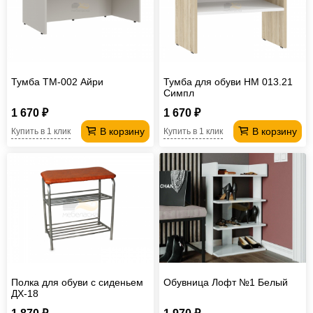
Офисная
мебель
Столы
под
Мебель
компьютер
для
Мебель
Тумба ТМ-002 Айри
Тумба для обуви НМ 013.21
Симпл
ванной
трансформер
Матрасы
1 670 ₽
1 670 ₽
Кресла-
В корзину
В корзину
Купить в 1 клик
Купить в 1 клик
мешки
Мебель
из
Садовая
ротанга
мебель
Косметологическое
оборудование
Полка для обуви с сиденьем
Обувница Лофт №1 Белый
ДХ-18