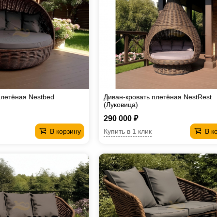
плетёная Nestbed
Диван-кровать плетёная NestRest
(Луковица)
290 000 ₽
Купить в 1 клик
В корзину
В к