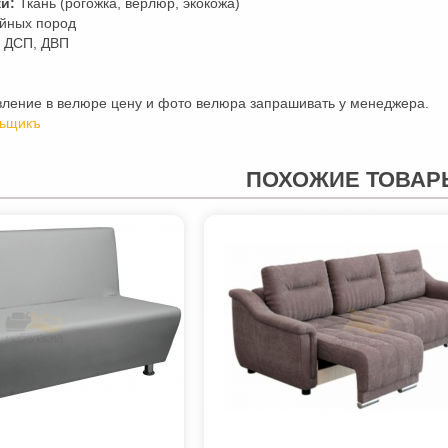
и:
Ткань (рогожка, верлюр, экокожа)
йных пород
ДСП, ДВП
вление в велюре цену и фото велюра запрашивать у менеджера.
ьщикъ
ПОХОЖИЕ ТОВАР