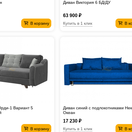
н
Диван Виктория 6 БД/ДУ
63 900 ₽
Купить в 1 клик
В корзину
В к
Орди-1 Вариант 5
Диван синий с подлокотниками Нек
й
Океан
17 230 ₽
Купить в 1 клик
В корзину
В к