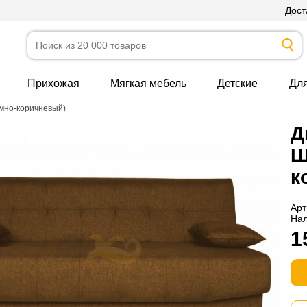
Дост
Прихожая
Мягкая мебель
Детские
Дл
мно-коричневый)
Д
Ш
к
Арт
На
1