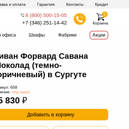
авка и оплата
Гарантия
Контакты
Кредит
8 (800) 500-15-05
0
+7 (346) 251-14-42
Корзина
я офиса
Шкафы
Фабрики
Акции
иван Форвард Савана
околад (темно-
оричневый) в Сургуте
икул:
658
личие:
под заказ
5 830
₽
Добавить в корзину