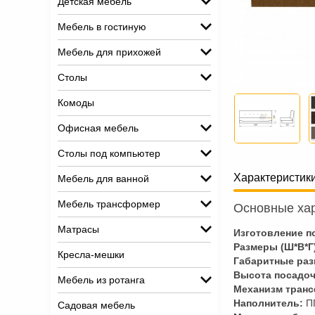
Детская мебель
Мебель в гостиную
Мебель для прихожей
Столы
Комоды
Офисная мебель
Столы под компьютер
Характеристик
Мебель для ванной
Мебель трансформер
Основные хар
Матрасы
Изготовление по
Размеры (Ш*В*Г
Кресла-мешки
Габаритные раз
Высота посадоч
Мебель из ротанга
Механизм тран
Наполнитель:
П
Садовая мебель