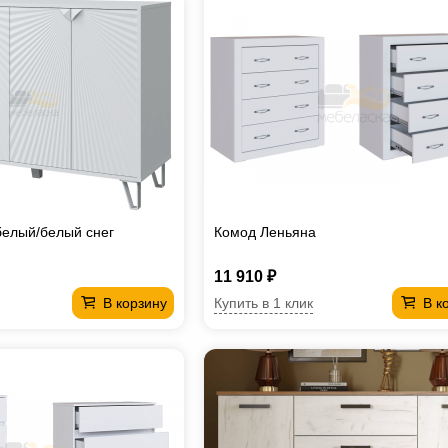
белый/белый снег
Комод Леньяна
11 910 ₽
Купить в 1 клик
В корзину
В к