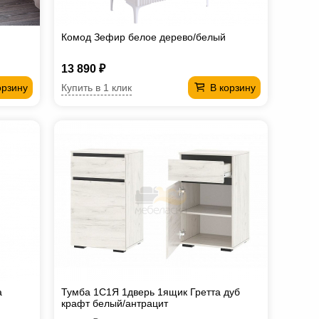
Комод Зефир белое дерево/белый
13 890 ₽
Купить в 1 клик
орзину
В корзину
а
Тумба 1С1Я 1дверь 1ящик Гретта дуб
крафт белый/антрацит