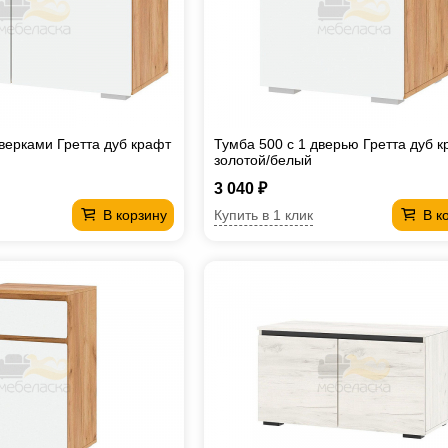
дверками Гретта дуб крафт
Тумба 500 с 1 дверью Гретта дуб 
золотой/белый
3 040 ₽
Купить в 1 клик
В корзину
В к