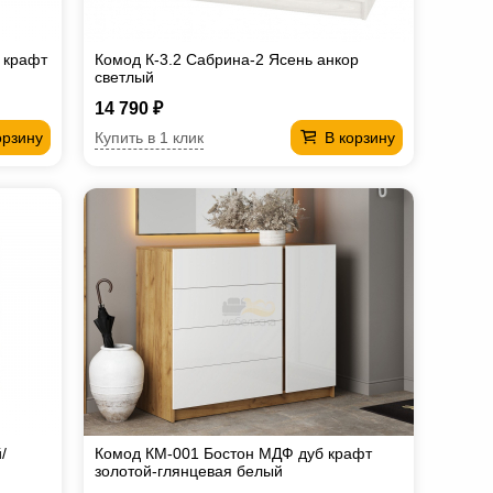
б крафт
Комод К-3.2 Сабрина-2 Ясень анкор
светлый
14 790 ₽
Купить в 1 клик
орзину
В корзину
/
Комод КМ-001 Бостон МДФ дуб крафт
золотой-глянцевая белый