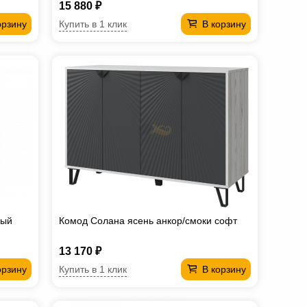
15 880 ₽
Купить в 1 клик
орзину
В корзину
рый
Комод Солана ясень анкор/смоки софт
13 170 ₽
Купить в 1 клик
орзину
В корзину