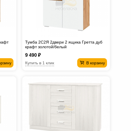
крафт
Тумба 2С2Я 2двери 2 ящика Гретта дуб
крафт золотой/белый
9 490 ₽
Купить в 1 клик
орзину
В корзину