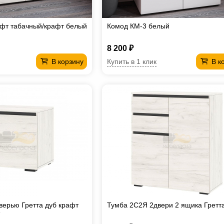
фт табачный/крафт белый
Комод КМ-3 белый
8 200 ₽
Купить в 1 клик
В корзину
В к
дверью Гретта дуб крафт
Тумба 2С2Я 2двери 2 ящика Гретт