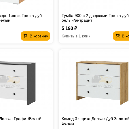
ерь 1ящик Гретта дуб
Тумба 900 с 2 дверками Гретта ду
белый
белый/антрацит
5 190 ₽
Купить в 1 клик
В корзину
В к
 Дольче Графит/Белый
Комод 3 ящика Дольче Дуб Золотой
Белый