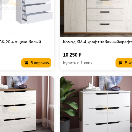
СК-20 4 ящика белый
Комод КМ-4 крафт табачный/краф
10 250 ₽
Купить в 1 клик
В корзину
В к