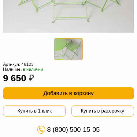
Офисная
мебель
Столы
под
Мебель
компьютер
для
Мебель
ванной
трансформер
Матрасы
Кресла-
Артикул:
46103
мешки
Мебель
Наличие:
в наличии
9 650
₽
из
Садовая
ротанга
мебель
Косметологическое
Добавить в корзину
оборудование
Купить в 1 клик
Купить в рассрочку
8 (800) 500-15-05