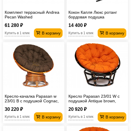
Комплект террасный Andrea
Кокон Капля Люкс ротанг
Pecan Washed
бордовая подушка
61 280 ₽
14 400 ₽
В корзину
В корзину
Купить в 1 клик
Купить в 1 клик
Кресло-качалка Papasan w
Кресло Papasan 23/01 W с
23/01 B с подушкой Cognac,
подушкой Antique brown,
ткань Коричневый
ткань Оранжевый
30 220 ₽
20 920 ₽
В корзину
В корзину
Купить в 1 клик
Купить в 1 клик