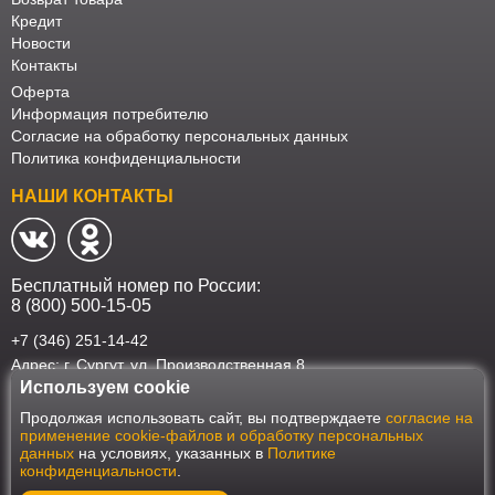
Кредит
Новости
Контакты
Оферта
Информация потребителю
Согласие на обработку персональных данных
Политика конфиденциальности
НАШИ КОНТАКТЫ
Бесплатный номер по России:
8 (800) 500-15-05
+7 (346) 251-14-42
Адрес: г. Сургут. ул. Производственная 8
Используем cookie
Наш интернет-магазин работает в соответствии с требованиями
Продолжая использовать сайт, вы подтверждаете
согласие на
Федерального закона от 27 июля 2006 года №152-ФЗ "О персональных
применение cookie-файлов и обработку персональных
данных". Оформить заказ на сайте Мебеласка возможно только при
данных
на условиях, указанных в
Политике
наличии согласия на обработку Ваших персональных данных. Для
конфиденциальности
.
улучшения работы сайта и его взаимодействия с пользователями мы
используем файлы cookie. Продолжая пользоваться сайтом, вы