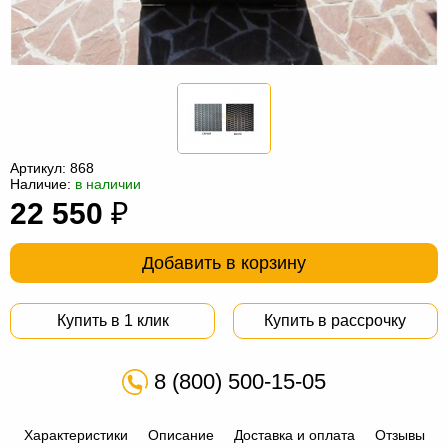
Офисная
мебель
Столы
под
Мебель
компьютер
для
Мебель
ванной
трансформер
Матрасы
Артикул:
868
Кресла-
Наличие:
в наличии
22 550
₽
мешки
Мебель
из
Садовая
Добавить в корзину
ротанга
мебель
Косметологическое
Купить в 1 клик
Купить в рассрочку
оборудование
8 (800) 500-15-05
Характеристики
Описание
Доставка и оплата
Отзывы