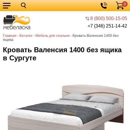
0
Кухонные
Корзина
гарнитуры
Мебель
8 (800) 500-15-05
+7 (346) 251-14-42
для
Мебель
Главная
-
Каталог
-
Мебель для спальни
-
Кровать Валенсия 1400 без
кухни
для
Кровати
ящика
спальни
Шкафы
Кровать Валенсия 1400 без ящика
в Сургуте
Диваны
Мягкая
мебель
Детская
мебель
Мебель
в
Мебель
гостиную
для
Столы
прихожей
Комоды