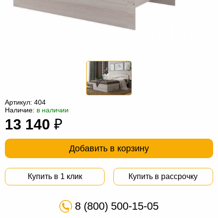
Офисная
мебель
Столы
под
Мебель
компьютер
для
Мебель
ванной
трансформер
Матрасы
Кресла-
Артикул:
404
мешки
Мебель
Наличие:
в наличии
13 140
₽
из
Садовая
ротанга
мебель
Косметологическое
Добавить в корзину
оборудование
Купить в 1 клик
Купить в рассрочку
8 (800) 500-15-05