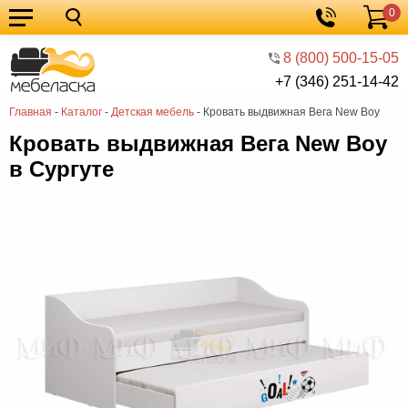
0
Кухонные
Корзина
гарнитуры
Мебель
8 (800) 500-15-05
+7 (346) 251-14-42
для
Мебель
Главная
-
Каталог
-
Детская мебель
-
Кровать выдвижная Вега New Boy
кухни
для
Кровати
Кровать выдвижная Вега New Boy
спальни
Шкафы
в Сургуте
Диваны
Мягкая
мебель
Детская
мебель
Мебель
в
Мебель
гостиную
для
Столы
прихожей
Комоды