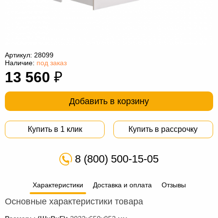
Офисная
мебель
Столы
под
Мебель
компьютер
для
Мебель
Артикул:
28099
Наличие:
под заказ
ванной
трансформер
Матрасы
13 560
₽
Кресла-
Добавить в корзину
мешки
Мебель
из
Садовая
Купить в 1 клик
Купить в рассрочку
ротанга
мебель
Косметологическое
8 (800) 500-15-05
оборудование
Характеристики
Доставка и оплата
Отзывы
Основные характеристики товара