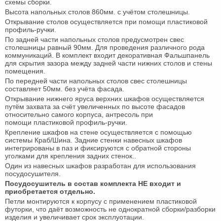
схемы сборки.
Высота напольных столов 860мм. с учётом столешницы.
Открывание столов осуществляется при помощи пластиковой
профиль-ручки.
По задней части напольных столов предусмотрен свес
столешницы равный 90мм. Для проведения различного рода
коммуникаций. В комплект входит декоративная Фальшпанель
для скрытия зазора между задней части нижних столов и стены
помещения.
По передней части напольных столов свес столешницы
составляет 50мм. без учёта фасада.
Открывание нижнего яруса верхних шкафов осуществляется
путём захвата за счёт увеличенных по высоте фасадов
относительно самого корпуса, антресоль при
помощи пластиковой профиль-ручки.
Крепление шкафов на стене осуществляется с помощью
системы Краб/Шина. Задние стенки навесных шкафов
интегрированы в паз и фиксируются с обратной стороны
уголками для крепления задних стенок..
Один из навесных шкафов разработан для использования
посудосушителя.
Посудосушитель в состав комплекта НЕ входит и
приобретается отдельно.
Петли монтируются к корпусу с применением пластиковой
футорки, что даёт возможность не однократной сборки/разборки
изделия и увеличивает срок эксплуотации.