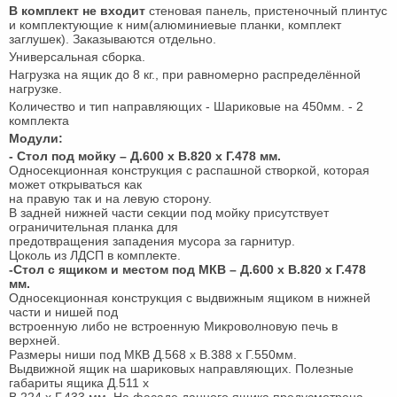
В комплект не входит
стеновая панель, пристеночный плинтус
и комплектующие к ним(алюминиевые планки, комплект
заглушек). Заказываются отдельно.
Универсальная сборка.
Нагрузка на ящик до 8 кг., при равномерно распределённой
нагрузке.
Количество и тип направляющих - Шариковые на 450мм. - 2
комплекта
Модули:
- Стол под мойку – Д.600 х В.820 х Г.478 мм.
Односекционная конструкция с распашной створкой, которая
может открываться как
на правую так и на левую сторону.
В задней нижней части секции под мойку присутствует
ограничительная планка для
предотвращения западения мусора за гарнитур.
Цоколь из ЛДСП в комплекте.
-Стол с ящиком и местом под МКВ – Д.600 х В.820 х Г.478
мм.
Односекционная конструкция с выдвижным ящиком в нижней
части и нишей под
встроенную либо не встроенную Микроволновую печь в
верхней.
Размеры ниши под МКВ Д.568 х В.388 х Г.550мм.
Выдвижной ящик на шариковых направляющих. Полезные
габариты ящика Д.511 х