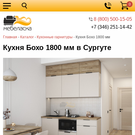
0
Кухонные
Корзина
гарнитуры
Мебель
8 (800) 500-15-05
+7 (346) 251-14-42
для
Мебель
Главная
-
Каталог
-
Кухонные гарнитуры
-
Кухня Бохо 1800 мм
кухни
для
Кровати
Кухня Бохо 1800 мм в Сургуте
спальни
Шкафы
Диваны
Мягкая
мебель
Детская
мебель
Мебель
в
Мебель
гостиную
для
Столы
прихожей
Комоды