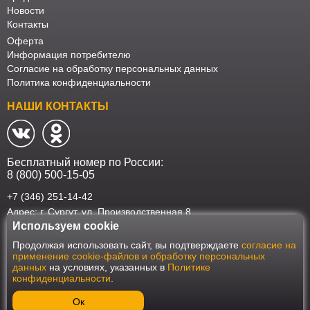
Новости
Контакты
Оферта
Информация потребителю
Согласие на обработку персональных данных
Политика конфиденциальности
НАШИ КОНТАКТЫ
Бесплатный номер по России:
8 (800) 500-15-05
+7 (346) 251-14-42
Адрес: г. Сургут. ул. Производственная 8
Используем cookie
Наш интернет-магазин работает в соответствии с требованиями
Продолжая использовать сайт, вы подтверждаете
согласие на
Федерального закона от 27 июля 2006 года №152-ФЗ "О персональных
применение cookie-файлов и обработку персональных
данных". Оформить заказ на сайте Мебеласка возможно только при
данных
на условиях, указанных в
Политике
наличии согласия на обработку Ваших персональных данных. Для
конфиденциальности
.
улучшения работы сайта и его взаимодействия с пользователями мы
используем файлы cookie. Продолжая пользоваться сайтом, вы
соглашаетесь с использованием cookie.
Ок