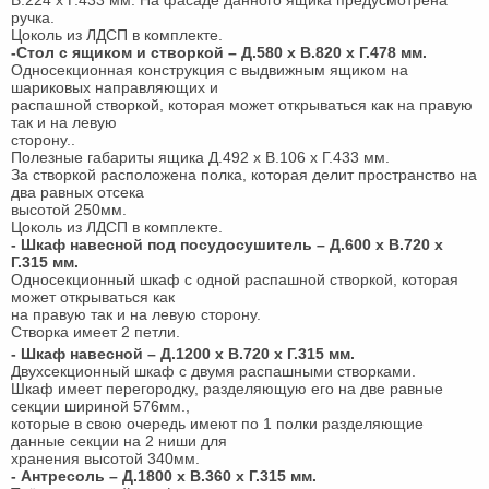
В.224 х Г.433 мм. На фасаде данного ящика предусмотрена
ручка.
Цоколь из ЛДСП в комплекте.
-Стол с ящиком и створкой – Д.580 х В.820 х Г.478 мм.
Односекционная конструкция с выдвижным ящиком на
шариковых направляющих и
распашной створкой, которая может открываться как на правую
так и на левую
сторону..
Полезные габариты ящика Д.492 х В.106 х Г.433 мм.
За створкой расположена полка, которая делит пространство на
два равных отсека
высотой 250мм.
Цоколь из ЛДСП в комплекте.
- Шкаф навесной под посудосушитель – Д.600 х В.720 х
Г.315 мм.
Односекционный шкаф с одной распашной створкой, которая
может открываться как
на правую так и на левую сторону.
Створка имеет 2 петли.
- Шкаф навесной – Д.1200 х В.720 х Г.315 мм.
Двухсекционный шкаф с двумя распашными створками.
Шкаф имеет перегородку, разделяющую его на две равные
секции шириной 576мм.,
которые в свою очередь имеют по 1 полки разделяющие
данные секции на 2 ниши для
хранения высотой 340мм.
- Антресоль – Д.1800 х В.360 х Г.315 мм.