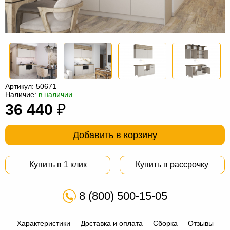
Офисная
мебель
Столы
под
Мебель
компьютер
для
Мебель
ванной
трансформер
Матрасы
Артикул:
50671
Кресла-
Наличие:
в наличии
36 440
₽
мешки
Мебель
из
Садовая
Добавить в корзину
ротанга
мебель
Косметологическое
Купить в 1 клик
Купить в рассрочку
оборудование
8 (800) 500-15-05
Характеристики
Доставка и оплата
Сборка
Отзывы