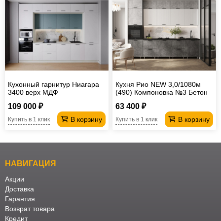
Кухонный гарнитур Ниагара
Кухня Рио NEW 3,0/1080м
3400 верх МДФ
(490) Компоновка №3 Бетон
светлый/Бетон темный/
109 000 ₽
63 400 ₽
Белый глянец
В корзину
В корзину
Купить в 1 клик
Купить в 1 клик
НАВИГАЦИЯ
Акции
Доставка
Гарантия
Возврат товара
Кредит