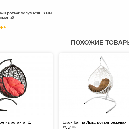
ный ротанг полумесяц 8 мм
люминий
рра
ПОХОЖИЕ ТОВАР
ое из ротанга К1
Кокон Капля Люкс ротанг бежевая
подушка