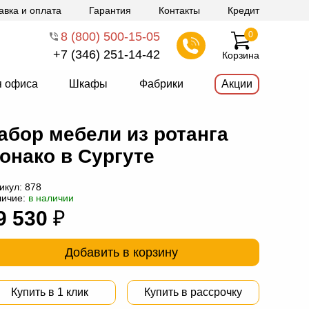
авка и оплата
Гарантия
Контакты
Кредит
8 (800) 500-15-05
0
+7 (346) 251-14-42
Корзина
я офиса
Шкафы
Фабрики
Акции
абор мебели из ротанга
онако в Сургуте
икул:
878
личие:
в наличии
9 530
₽
Добавить в корзину
Купить в 1 клик
Купить в рассрочку