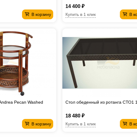
14 400 ₽
Купить в 1 клик
В корзину
В к
Andrea Pecan Washed
Стол обеденный из ротанга СТО1 
18 480 ₽
Купить в 1 клик
В корзину
В к