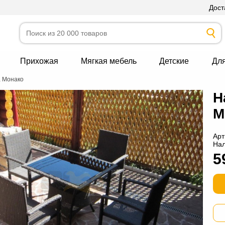
Дост
Прихожая
Мягкая мебель
Детские
Дл
а Монако
Н
М
Арт
На
5