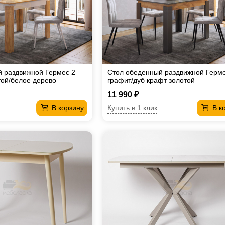
 раздвижной Гермес 2
Стол обеденный раздвижной Герме
той/белое дерево
графит/дуб крафт золотой
11 990 ₽
Купить в 1 клик
В корзину
В к