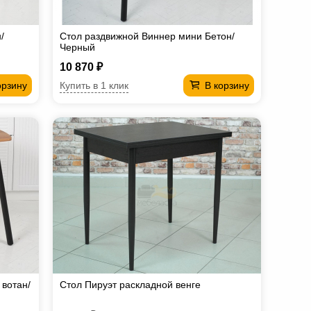
/
Стол раздвижной Виннер мини Бетон/
Черный
10 870 ₽
Купить в 1 клик
орзину
В корзину
 вотан/
Стол Пируэт раскладной венге