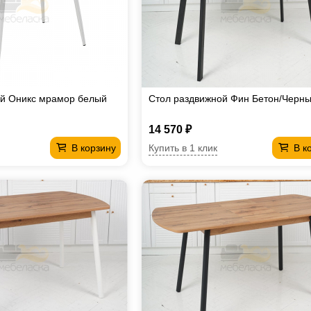
ой Оникс мрамор белый
Стол раздвижной Фин Бетон/Черн
14 570 ₽
Купить в 1 клик
В корзину
В к