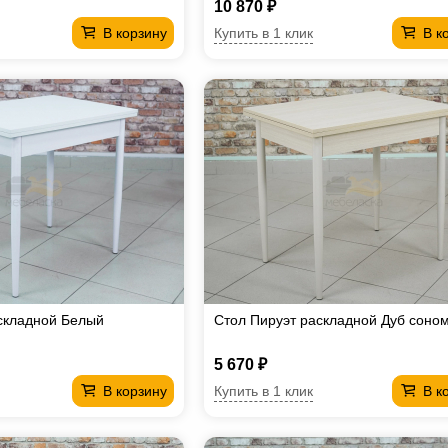
10 870 ₽
Купить в 1 клик
В корзину
В к
складной Белый
Стол Пируэт раскладной Дуб соно
5 670 ₽
Купить в 1 клик
В корзину
В к