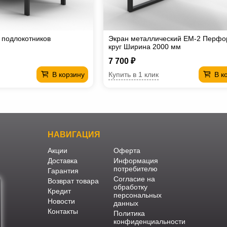
 подлокотников
Экран металлический EM-2 Перфо
круг Ширина 2000 мм
7 700 ₽
Купить в 1 клик
В корзину
В к
НАВИГАЦИЯ
Акции
Оферта
Доставка
Информация
потребителю
Гарантия
Согласие на
Возврат товара
обработку
Кредит
персональных
Новости
данных
Контакты
Политика
конфиденциальности