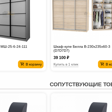
 МШ-25-6-24-111
Шкаф-купе Белла B-230х235х60-3
(D7D7D7)
39 100 ₽
Купить в 1 клик
В корзину
В к
СОПУТСТВУЮЩИЕ ТО