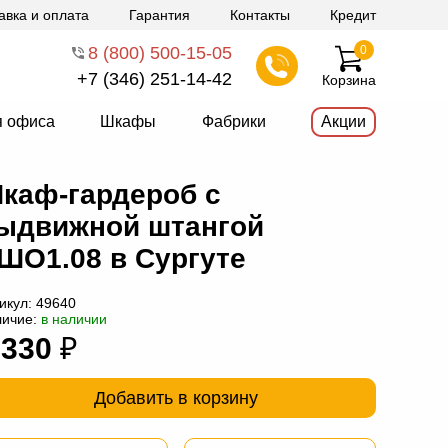
авка и оплата
Гарантия
Контакты
Кредит
8 (800) 500-15-05
0
+7 (346) 251-14-42
Корзина
я офиса
Шкафы
Фабрики
Акции
каф-гардероб с
ыдвижной штангой
ШО1.08 в Сургуте
икул:
49640
личие:
в наличии
 330
₽
Добавить в корзину