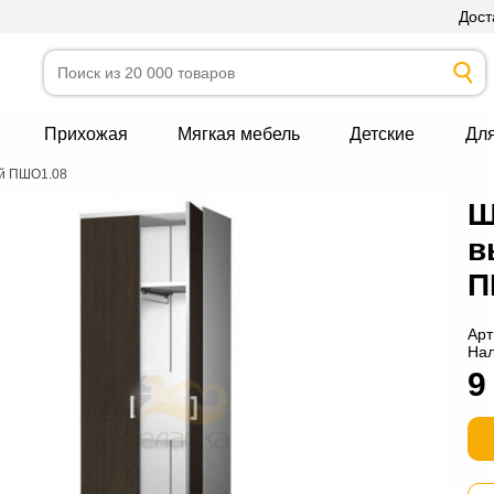
Дост
Прихожая
Мягкая мебель
Детские
Дл
ой ПШО1.08
Ш
в
П
Арт
На
9