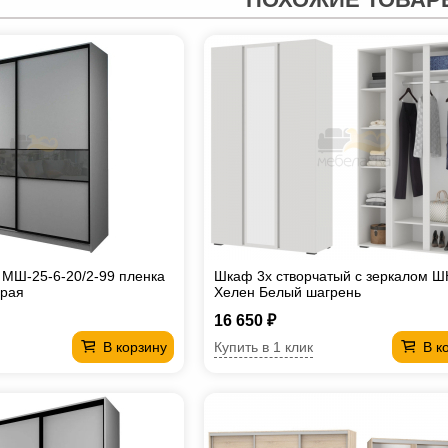
МШ-25-6-20/2-99 пленка
Шкаф 3х створчатый с зеркалом Ш
ерая
Хелен Белый шагрень
16 650 ₽
Купить в 1 клик
В корзину
В к