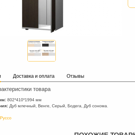
и
Доставка и оплата
Отзывы
актеристики товара
мм:
802*410*1994 мм
ния:
Дуб млечный, Венге, Серый, Бодега, Дуб сонома.
П
 Руссо
ПОХОЖИЕ ТОВАР