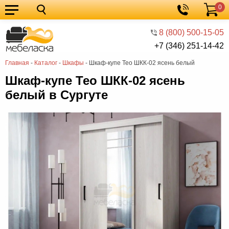
0
Кухонные
Корзина
гарнитуры
Мебель
8 (800) 500-15-05
+7 (346) 251-14-42
для
Мебель
Главная
-
Каталог
-
Шкафы
-
Шкаф-купе Тео ШКК-02 ясень белый
кухни
для
Кровати
Шкаф-купе Тео ШКК-02 ясень
спальни
Шкафы
белый в Сургуте
Диваны
Мягкая
мебель
Детская
мебель
Мебель
в
Мебель
гостиную
для
Столы
прихожей
Комоды