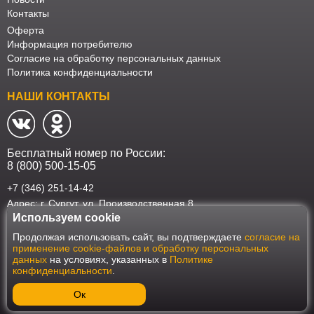
Контакты
Оферта
Информация потребителю
Согласие на обработку персональных данных
Политика конфиденциальности
НАШИ КОНТАКТЫ
Бесплатный номер по России:
8 (800) 500-15-05
+7 (346) 251-14-42
Адрес: г. Сургут. ул. Производственная 8
Используем cookie
Наш интернет-магазин работает в соответствии с требованиями
Продолжая использовать сайт, вы подтверждаете
согласие на
Федерального закона от 27 июля 2006 года №152-ФЗ "О персональных
применение cookie-файлов и обработку персональных
данных". Оформить заказ на сайте Мебеласка возможно только при
данных
на условиях, указанных в
Политике
наличии согласия на обработку Ваших персональных данных. Для
конфиденциальности
.
улучшения работы сайта и его взаимодействия с пользователями мы
используем файлы cookie. Продолжая пользоваться сайтом, вы
соглашаетесь с использованием cookie.
Ок