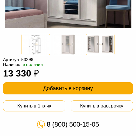
Офисная
мебель
Столы
под
Мебель
компьютер
для
Мебель
ванной
трансформер
Матрасы
Кресла-
Артикул:
53298
Наличие:
в наличии
мешки
Мебель
13 330
₽
из
Садовая
Добавить в корзину
ротанга
мебель
Косметологическое
оборудование
Купить в 1 клик
Купить в рассрочку
8 (800) 500-15-05