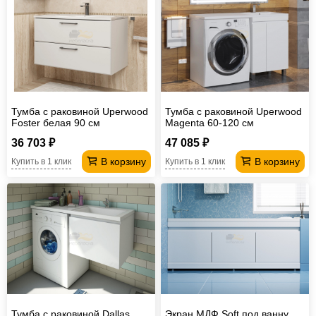
Тумба с раковиной Uperwood
Тумба с раковиной Uperwood
Foster белая 90 см
Magenta 60-120 см
напольная белая с дверцами
36 703 ₽
47 085 ₽
правая
В корзину
В корзину
Купить в 1 клик
Купить в 1 клик
Тумба с раковиной Dallas
Экран МДФ Soft под ванну