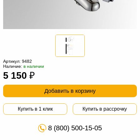
Офисная
мебель
Столы
под
Мебель
компьютер
для
Мебель
ванной
трансформер
Матрасы
Кресла-
Артикул:
9482
Наличие:
в наличии
мешки
Мебель
5 150
₽
из
Садовая
Добавить в корзину
ротанга
мебель
Косметологическое
оборудование
Купить в 1 клик
Купить в рассрочку
8 (800) 500-15-05