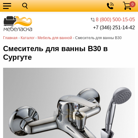
0
Кухонные
Корзина
гарнитуры
Мебель
8 (800) 500-15-05
+7 (346) 251-14-42
для
Мебель
Главная
-
Каталог
-
Мебель для ванной
-
Смеситель для ванны В30
кухни
для
Кровати
Смеситель для ванны В30 в
спальни
Шкафы
Сургуте
Диваны
Мягкая
мебель
Детская
мебель
Мебель
в
Мебель
гостиную
для
Столы
прихожей
Комоды