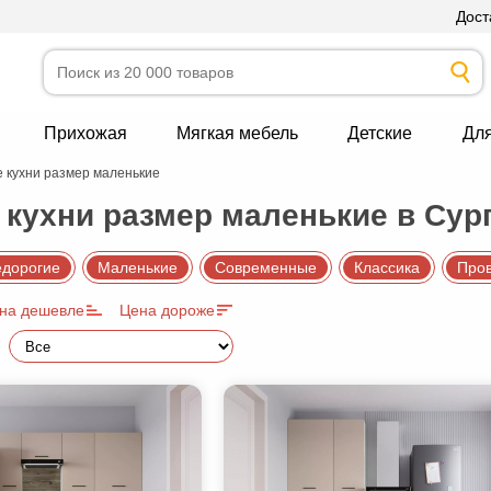
Дост
Прихожая
Мягкая мебель
Детские
Дл
 кухни размер маленькие
кухни размер маленькие в Сур
дорогие
Маленькие
Современные
Классика
Про
на дешевле
Цена дороже